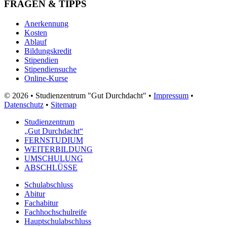
FRAGEN & TIPPS
Anerkennung
Kosten
Ablauf
Bildungskredit
Stipendien
Stipendiensuche
Online-Kurse
© 2026 • Studienzentrum "Gut Durchdacht" •
Impressum
•
Datenschutz
•
Sitemap
Studienzentrum
„Gut Durchdacht“
FERNSTUDIUM
WEITERBILDUNG
UMSCHULUNG
ABSCHLÜSSE
Schulabschluss
Abitur
Fachabitur
Fachhochschulreife
Hauptschulabschluss