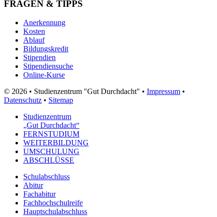
FRAGEN & TIPPS
Anerkennung
Kosten
Ablauf
Bildungskredit
Stipendien
Stipendiensuche
Online-Kurse
© 2026 • Studienzentrum "Gut Durchdacht" •
Impressum
•
Datenschutz
•
Sitemap
Studienzentrum
„Gut Durchdacht“
FERNSTUDIUM
WEITERBILDUNG
UMSCHULUNG
ABSCHLÜSSE
Schulabschluss
Abitur
Fachabitur
Fachhochschulreife
Hauptschulabschluss