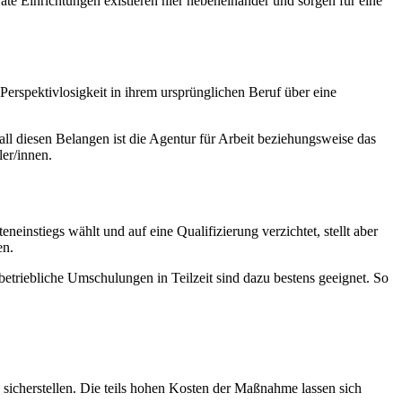
ate Einrichtungen existieren hier nebeneinander und sorgen für eine
 Perspektivlosigkeit in ihrem ursprünglichen Beruf über eine
ll diesen Belangen ist die Agentur für Arbeit beziehungsweise das
er/innen.
nstiegs wählt und auf eine Qualifizierung verzichtet, stellt aber
en.
etriebliche Umschulungen in Teilzeit sind dazu bestens geeignet. So
icherstellen. Die teils hohen Kosten der Maßnahme lassen sich