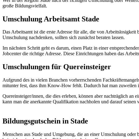
Wer in der Region Stade nach der richtigen Umschulung oder Weiterbil
große Bildungsvielfalt.
Umschulung Arbeitsamt Stade
Das Arbeitsamt ist die erste Adresse für alle, die von Arbeitslosigke
Umschulung nachdenken, sollten sich zunächst beraten lassen.
Im nächsten Schritt geht es darum, einen Platz in einer entsprechend
Jobcenter die richtige Adresse. Diese Einrichtungen haben das Arbei
Umschulungen für Quereinsteiger
Aufgrund des in vielen Branchen vorherrschenden Fachkräftemangels h
mitunter fest, dass ihm Know-How fehlt. Dadurch hat man zuweilen i
Quereinsteiger/innen, die dies erleben, können aber nachträglich an
kann man die anerkannte Qualifikation nachholen und darauf seinen
Bildungsgutschein in Stade
Menschen aus Stade und Umgebung, die an einer Umschulung oder beru