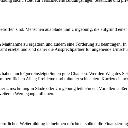
dung sucht, stößt auf verschiedene Bildungsträger. Staatliche und priv
it betroffen sind. Menschen aus Stade und Umgebung, die aufgrund einer
en Maßnahme zu ergattern und zudem eine Förderung zu beantragen. In a
tsamt ersetzt und sind daher die Ansprechpartner für angehende Umschül
aben auch Quereinsteiger/innen gute Chancen. Wer den Weg des Seitenei
m beruflichen Alltag Probleme und mitunter schlechtere Karrierechanc
 einer Umschulung in Stade oder Umgebung teilnehmen. Vor allem außerb
 weiteren Werdegang aufbauen.
flichen Weiterbildung teilnehmen möchten, sollten die Finanzierung s