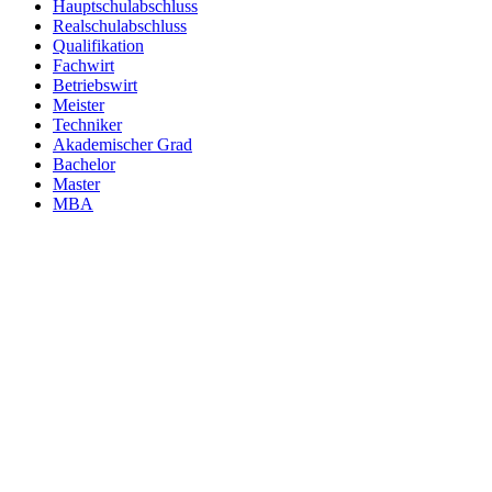
Hauptschulabschluss
Realschulabschluss
Qualifikation
Fachwirt
Betriebswirt
Meister
Techniker
Akademischer Grad
Bachelor
Master
MBA