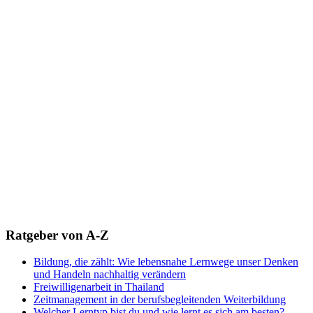
Ratgeber von A-Z
Bildung, die zählt: Wie lebensnahe Lernwege unser Denken
und Handeln nachhaltig verändern
Freiwilligenarbeit in Thailand
Zeitmanagement in der berufsbegleitenden Weiterbildung
Welcher Lerntyp bist du und wie lernt es sich am besten?