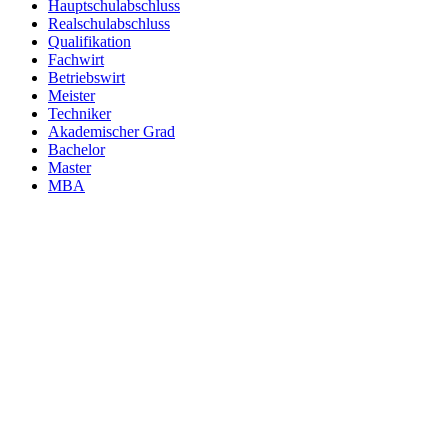
Hauptschulabschluss
Realschulabschluss
Qualifikation
Fachwirt
Betriebswirt
Meister
Techniker
Akademischer Grad
Bachelor
Master
MBA