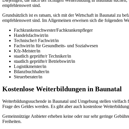
Diejenigen, die nach der richtigen Weiterbildung in Baunatal suchen,
empfehlenswert sind.
Grundsätzlich ist es ratsam, sich mit der Wirtschaft in Baunatal zu
empfehlenswert sind. Im Allgemeinen erweisen sich die folgenden Wei
Fachkrankenschwester/Fachkrankenpfleger
Handelsfachwirt/in
Technische/r Fachwirt/in
Fachwirt/in für Gesundheits- und Sozialwesen
Kfz-Meister/in
staatlich geprüfte/r Techniker/in
staatlich geprüfte/r Betriebswirt/in
Logistikmeister/in
Bilanzbuchhalter/in
Steuerberater/in
Kostenlose Weiterbildungen in Baunatal
Weiterbildungssuchende in Baunatal und Umgebung stellen vielfach f
Frage des Geldes werden. Es gibt aber auch kostenlose Weiterbildu
Gemeinnützige Anbieter erheben keine oder nur sehr geringe Gebühre
Freiheiten.