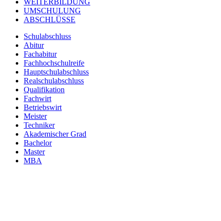
WEITERBILDUNG
UMSCHULUNG
ABSCHLÜSSE
Schulabschluss
Abitur
Fachabitur
Fachhochschulreife
Hauptschulabschluss
Realschulabschluss
Qualifikation
Fachwirt
Betriebswirt
Meister
Techniker
Akademischer Grad
Bachelor
Master
MBA