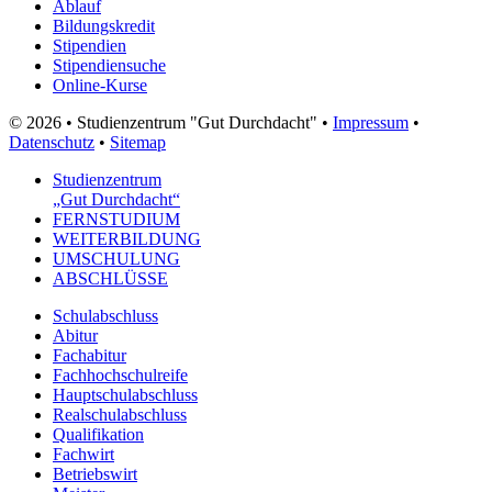
Ablauf
Bildungskredit
Stipendien
Stipendiensuche
Online-Kurse
© 2026 • Studienzentrum "Gut Durchdacht" •
Impressum
•
Datenschutz
•
Sitemap
Studienzentrum
„Gut Durchdacht“
FERNSTUDIUM
WEITERBILDUNG
UMSCHULUNG
ABSCHLÜSSE
Schulabschluss
Abitur
Fachabitur
Fachhochschulreife
Hauptschulabschluss
Realschulabschluss
Qualifikation
Fachwirt
Betriebswirt