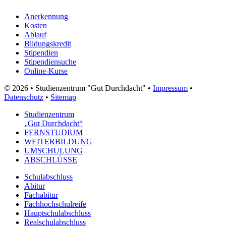
Anerkennung
Kosten
Ablauf
Bildungskredit
Stipendien
Stipendiensuche
Online-Kurse
© 2026 • Studienzentrum "Gut Durchdacht" •
Impressum
•
Datenschutz
•
Sitemap
Studienzentrum
„Gut Durchdacht“
FERNSTUDIUM
WEITERBILDUNG
UMSCHULUNG
ABSCHLÜSSE
Schulabschluss
Abitur
Fachabitur
Fachhochschulreife
Hauptschulabschluss
Realschulabschluss