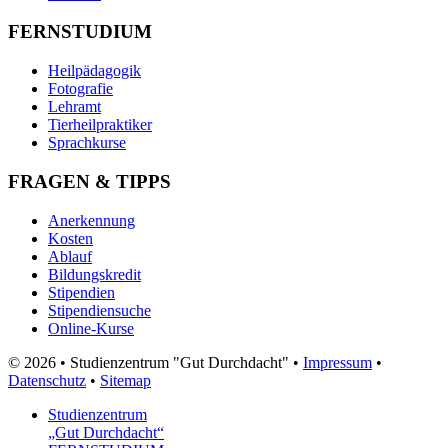
FERNSTUDIUM
Heilpädagogik
Fotografie
Lehramt
Tierheilpraktiker
Sprachkurse
FRAGEN & TIPPS
Anerkennung
Kosten
Ablauf
Bildungskredit
Stipendien
Stipendiensuche
Online-Kurse
© 2026 • Studienzentrum "Gut Durchdacht" •
Impressum
•
Datenschutz
•
Sitemap
Studienzentrum
„Gut Durchdacht“