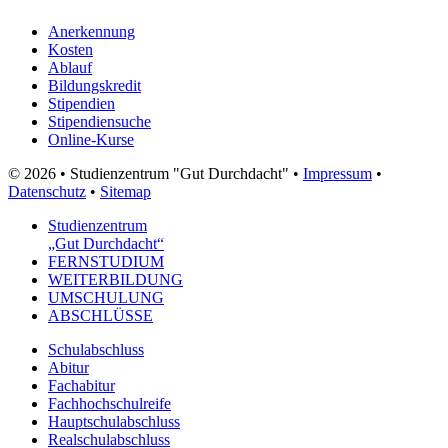
Anerkennung
Kosten
Ablauf
Bildungskredit
Stipendien
Stipendiensuche
Online-Kurse
© 2026 • Studienzentrum "Gut Durchdacht" •
Impressum
•
Datenschutz
•
Sitemap
Studienzentrum
„Gut Durchdacht“
FERNSTUDIUM
WEITERBILDUNG
UMSCHULUNG
ABSCHLÜSSE
Schulabschluss
Abitur
Fachabitur
Fachhochschulreife
Hauptschulabschluss
Realschulabschluss