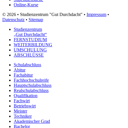
Online-Kurse
© 2026 • Studienzentrum "Gut Durchdacht" •
Impressum
•
Datenschutz
•
Sitemap
Studienzentrum
„Gut Durchdacht“
FERNSTUDIUM
WEITERBILDUNG
UMSCHULUNG
ABSCHLÜSSE
Schulabschluss
Abitur
Fachabitur
Fachhochschulreife
Hauptschulabschluss
Realschulabschluss
Qualifikation
Fachwirt
Betriebswirt
Meister
Techniker
Akademischer Grad
Bachelor