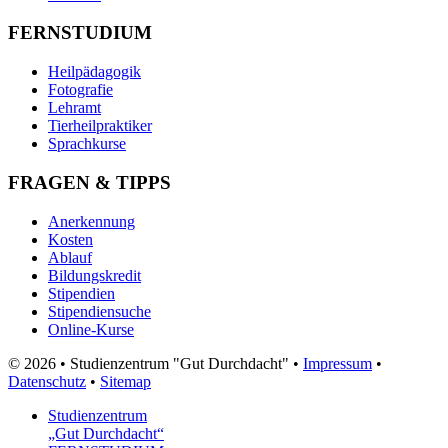
FERNSTUDIUM
Heilpädagogik
Fotografie
Lehramt
Tierheilpraktiker
Sprachkurse
FRAGEN & TIPPS
Anerkennung
Kosten
Ablauf
Bildungskredit
Stipendien
Stipendiensuche
Online-Kurse
© 2026 • Studienzentrum "Gut Durchdacht" •
Impressum
•
Datenschutz
•
Sitemap
Studienzentrum
„Gut Durchdacht“