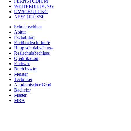
FERNSTUDIUM
WEITERBILDUNG
UMSCHULUNG
ABSCHLÜSSE
Schulabschluss
Abitur
Fachabitur
Fachhochschulreife
Hauptschulabschluss
Realschulabschluss
Qualifikation
Fachwirt
Betriebswirt
Meister
Techniker
Akademischer Grad
Bachelor
Master
MBA