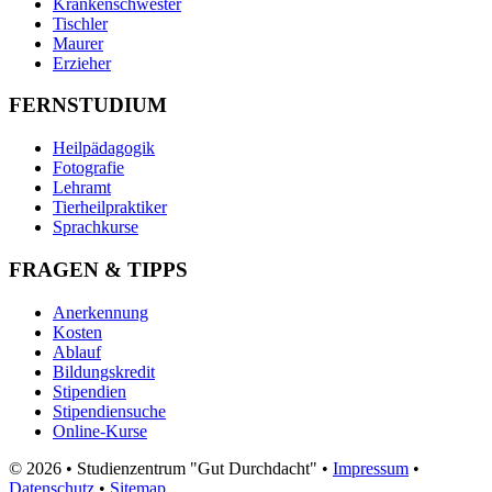
Krankenschwester
Tischler
Maurer
Erzieher
FERNSTUDIUM
Heilpädagogik
Fotografie
Lehramt
Tierheilpraktiker
Sprachkurse
FRAGEN & TIPPS
Anerkennung
Kosten
Ablauf
Bildungskredit
Stipendien
Stipendiensuche
Online-Kurse
© 2026 • Studienzentrum "Gut Durchdacht" •
Impressum
•
Datenschutz
•
Sitemap