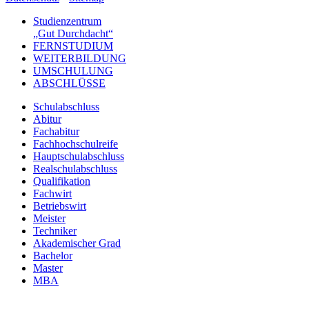
Studienzentrum
„Gut Durchdacht“
FERNSTUDIUM
WEITERBILDUNG
UMSCHULUNG
ABSCHLÜSSE
Schulabschluss
Abitur
Fachabitur
Fachhochschulreife
Hauptschulabschluss
Realschulabschluss
Qualifikation
Fachwirt
Betriebswirt
Meister
Techniker
Akademischer Grad
Bachelor
Master
MBA