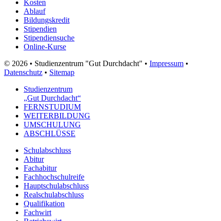
Kosten
Ablauf
Bildungskredit
Stipendien
Stipendiensuche
Online-Kurse
© 2026 • Studienzentrum "Gut Durchdacht" •
Impressum
•
Datenschutz
•
Sitemap
Studienzentrum
„Gut Durchdacht“
FERNSTUDIUM
WEITERBILDUNG
UMSCHULUNG
ABSCHLÜSSE
Schulabschluss
Abitur
Fachabitur
Fachhochschulreife
Hauptschulabschluss
Realschulabschluss
Qualifikation
Fachwirt