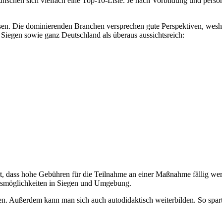
ünschen sich vielfach eine Top-10-Liste. Je nach Vorbildung und persö
befassen. Die dominierenden Branchen versprechen gute Perspektiven, 
 Siegen sowie ganz Deutschland als überaus aussichtsreich:
t, dass hohe Gebühren für die Teilnahme an einer Maßnahme fällig we
ngsmöglichkeiten in Siegen und Umgebung.
n. Außerdem kann man sich auch autodidaktisch weiterbilden. So spar