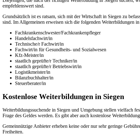
Diejenigen, die nach der richtigen Weiterbildung in Siegen suchen, w
empfehlenswert sind.
Grundsätzlich ist es ratsam, sich mit der Wirtschaft in Siegen zu 
sind. Im Allgemeinen erweisen sich die folgenden Weiterbildungen in
Fachkrankenschwester/Fachkrankenpfleger
Handelsfachwirt/in
Technische/r Fachwirt/in
Fachwirt/in für Gesundheits- und Sozialwesen
Kfz-Meister/in
staatlich geprüfte/r Techniker/in
staatlich geprüfte/r Betriebswirt/in
Logistikmeister/in
Bilanzbuchhalter/in
Steuerberater/in
Kostenlose Weiterbildungen in Siegen
Weiterbildungssuchende in Siegen und Umgebung stellen vielfach fes
Frage des Geldes werden. Es gibt aber auch kostenlose Weiterbildu
Gemeinnützige Anbieter erheben keine oder nur sehr geringe Gebühre
Freiheiten.