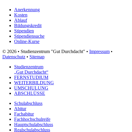
Anerkennung
Kosten
Ablauf
Bildungskredit
Stipendien
Stipendiensuche
Online-Kurse
© 2026 • Studienzentrum "Gut Durchdacht" •
Impressum
•
Datenschutz
•
Sitemap
Studienzentrum
„Gut Durchdacht“
FERNSTUDIUM
WEITERBILDUNG
UMSCHULUNG
ABSCHLÜSSE
Schulabschluss
Abitur
Fachabitur
Fachhochschulreife
Hauptschulabschluss
Realschulabschluss