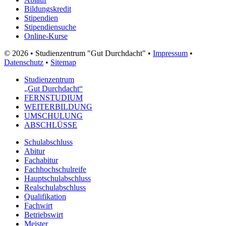
Bildungskredit
Stipendien
Stipendiensuche
Online-Kurse
© 2026 • Studienzentrum "Gut Durchdacht" •
Impressum
•
Datenschutz
•
Sitemap
Studienzentrum
„Gut Durchdacht“
FERNSTUDIUM
WEITERBILDUNG
UMSCHULUNG
ABSCHLÜSSE
Schulabschluss
Abitur
Fachabitur
Fachhochschulreife
Hauptschulabschluss
Realschulabschluss
Qualifikation
Fachwirt
Betriebswirt
Meister