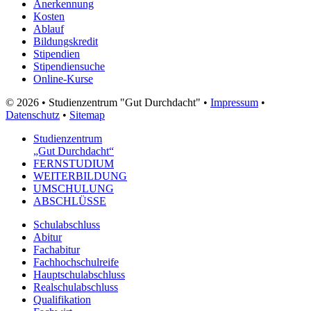
Anerkennung
Kosten
Ablauf
Bildungskredit
Stipendien
Stipendiensuche
Online-Kurse
© 2026 • Studienzentrum "Gut Durchdacht" •
Impressum
•
Datenschutz
•
Sitemap
Studienzentrum
„Gut Durchdacht“
FERNSTUDIUM
WEITERBILDUNG
UMSCHULUNG
ABSCHLÜSSE
Schulabschluss
Abitur
Fachabitur
Fachhochschulreife
Hauptschulabschluss
Realschulabschluss
Qualifikation