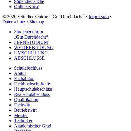
Stipendiensuche
Online-Kurse
© 2026 • Studienzentrum "Gut Durchdacht" •
Impressum
•
Datenschutz
•
Sitemap
Studienzentrum
„Gut Durchdacht“
FERNSTUDIUM
WEITERBILDUNG
UMSCHULUNG
ABSCHLÜSSE
Schulabschluss
Abitur
Fachabitur
Fachhochschulreife
Hauptschulabschluss
Realschulabschluss
Qualifikation
Fachwirt
Betriebswirt
Meister
Techniker
Akademischer Grad