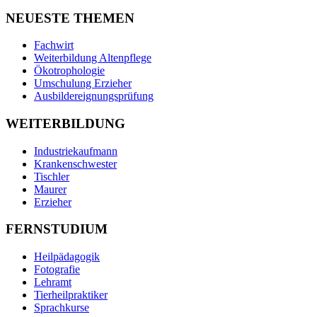
NEUESTE THEMEN
Fachwirt
Weiterbildung Altenpflege
Ökotrophologie
Umschulung Erzieher
Ausbildereignungsprüfung
WEITERBILDUNG
Industriekaufmann
Krankenschwester
Tischler
Maurer
Erzieher
FERNSTUDIUM
Heilpädagogik
Fotografie
Lehramt
Tierheilpraktiker
Sprachkurse