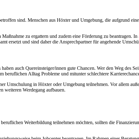
it betroffen sind. Menschen aus Höxter und Umgebung, die aufgrund eine
en Maßnahme zu ergattern und zudem eine Förderung zu beantragen. In a
tsamt ersetzt und sind daher die Ansprechpartner für angehende Umschül
aben auch Quereinsteiger/innen gute Chancen. Wer den Weg des Seitenei
m beruflichen Alltag Probleme und mitunter schlechtere Karrierechanc
 einer Umschulung in Höxter oder Umgebung teilnehmen. Vor allem außer
nen weiteren Werdegang aufbauen.
uflichen Weiterbildung teilnehmen möchten, sollten die Finanzierung
beziehungsweise beim Jobcenter beantragen. Im Rahmen einer Beratung