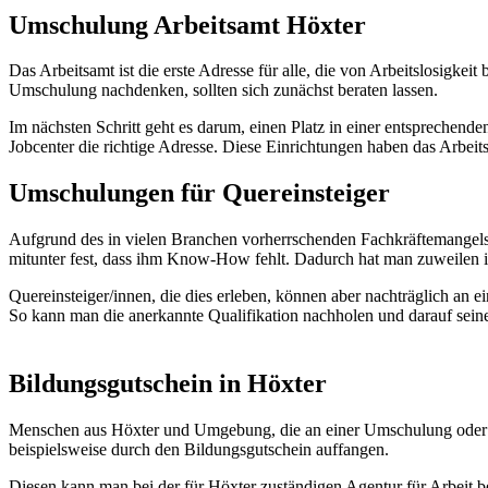
Umschulung Arbeitsamt Höxter
Das Arbeitsamt ist die erste Adresse für alle, die von Arbeitslosigke
Umschulung nachdenken, sollten sich zunächst beraten lassen.
Im nächsten Schritt geht es darum, einen Platz in einer entsprechend
Jobcenter die richtige Adresse. Diese Einrichtungen haben das Arbei
Umschulungen für Quereinsteiger
Aufgrund des in vielen Branchen vorherrschenden Fachkräftemangels h
mitunter fest, dass ihm Know-How fehlt. Dadurch hat man zuweilen i
Quereinsteiger/innen, die dies erleben, können aber nachträglich an
So kann man die anerkannte Qualifikation nachholen und darauf sei
Bildungsgutschein in Höxter
Menschen aus Höxter und Umgebung, die an einer Umschulung oder ber
beispielsweise durch den Bildungsgutschein auffangen.
Diesen kann man bei der für Höxter zuständigen Agentur für Arbeit 