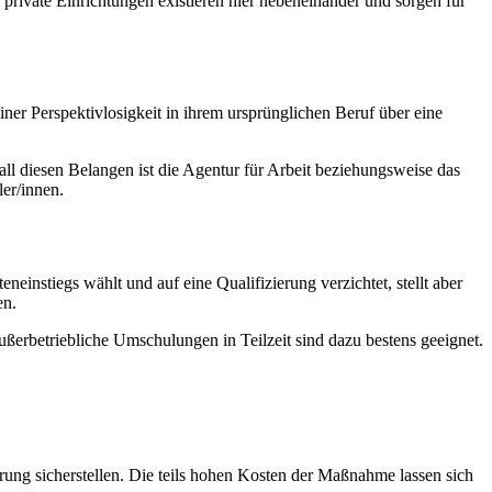
private Einrichtungen existieren hier nebeneinander und sorgen für
iner Perspektivlosigkeit in ihrem ursprünglichen Beruf über eine
ll diesen Belangen ist die Agentur für Arbeit beziehungsweise das
er/innen.
nstiegs wählt und auf eine Qualifizierung verzichtet, stellt aber
en.
ßerbetriebliche Umschulungen in Teilzeit sind dazu bestens geeignet.
ng sicherstellen. Die teils hohen Kosten der Maßnahme lassen sich