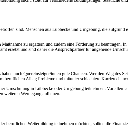
bildung sucht, stößt auf verschiedene Bildungsträger. Staatliche und 
eit betroffen sind. Menschen aus Lübbecke und Umgebung, die aufgrund e
en Maßnahme zu ergattern und zudem eine Förderung zu beantragen. In a
tsamt ersetzt und sind daher die Ansprechpartner für angehende Umschül
aben auch Quereinsteiger/innen gute Chancen. Wer den Weg des Seitenei
m beruflichen Alltag Probleme und mitunter schlechtere Karrierechanc
 einer Umschulung in Lübbecke oder Umgebung teilnehmen. Vor allem au
nen weiteren Werdegang aufbauen.
eruflichen Weiterbildung teilnehmen möchten, sollten die Finanzieru