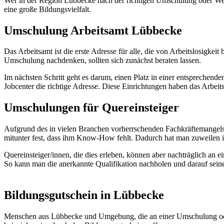
Wer in der Region Lübbecke nach der richtigen Umschulung oder Weiter
eine große Bildungsvielfalt.
Umschulung Arbeitsamt Lübbecke
Das Arbeitsamt ist die erste Adresse für alle, die von Arbeitslosigk
Umschulung nachdenken, sollten sich zunächst beraten lassen.
Im nächsten Schritt geht es darum, einen Platz in einer entsprechend
Jobcenter die richtige Adresse. Diese Einrichtungen haben das Arbei
Umschulungen für Quereinsteiger
Aufgrund des in vielen Branchen vorherrschenden Fachkräftemangels h
mitunter fest, dass ihm Know-How fehlt. Dadurch hat man zuweilen i
Quereinsteiger/innen, die dies erleben, können aber nachträglich an
So kann man die anerkannte Qualifikation nachholen und darauf sei
Bildungsgutschein in Lübbecke
Menschen aus Lübbecke und Umgebung, die an einer Umschulung oder b