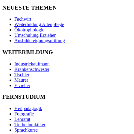
NEUESTE THEMEN
Fachwirt
Weiterbildung Altenpflege
Ökotrophologie
Umschulung Erzieher
Ausbildereignungsprüfung
WEITERBILDUNG
Industriekaufmann
Krankenschwester
Tischler
Maurer
Erzieher
FERNSTUDIUM
Heilpädagogik
Fotografie
Lehramt
Tierheilpraktiker
Sprachkurse