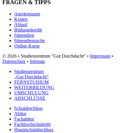
FRAGEN & TIPPS
Anerkennung
Kosten
Ablauf
Bildungskredit
Stipendien
Stipendiensuche
Online-Kurse
© 2026 • Studienzentrum "Gut Durchdacht" •
Impressum
•
Datenschutz
•
Sitemap
Studienzentrum
„Gut Durchdacht“
FERNSTUDIUM
WEITERBILDUNG
UMSCHULUNG
ABSCHLÜSSE
Schulabschluss
Abitur
Fachabitur
Fachhochschulreife
Hauptschulabschluss