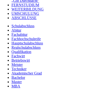
„Gut Durchdacht“
FERNSTUDIUM
WEITERBILDUNG
UMSCHULUNG
ABSCHLÜSSE
Schulabschluss
Abitur
Fachabitur
Fachhochschulreife
Hauptschulabschluss
Realschulabschluss
Qualifikation
Fachwirt
Betriebswirt
Meister
Techniker
Akademischer Grad
Bachelor
Master
MBA