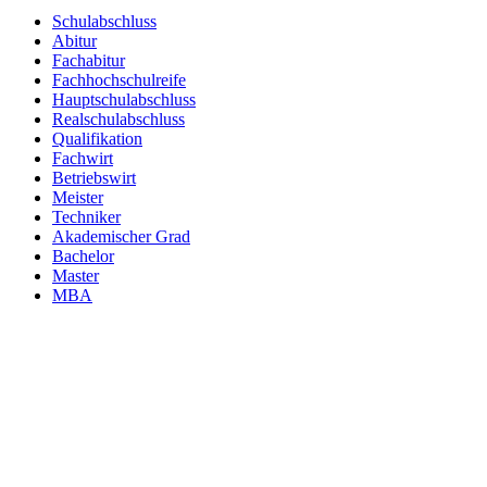
Schulabschluss
Abitur
Fachabitur
Fachhochschulreife
Hauptschulabschluss
Realschulabschluss
Qualifikation
Fachwirt
Betriebswirt
Meister
Techniker
Akademischer Grad
Bachelor
Master
MBA