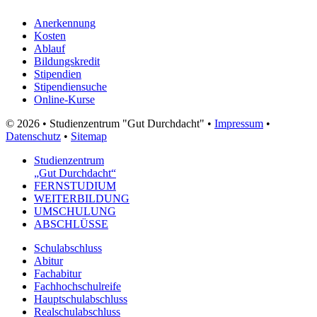
Anerkennung
Kosten
Ablauf
Bildungskredit
Stipendien
Stipendiensuche
Online-Kurse
© 2026 • Studienzentrum "Gut Durchdacht" •
Impressum
•
Datenschutz
•
Sitemap
Studienzentrum
„Gut Durchdacht“
FERNSTUDIUM
WEITERBILDUNG
UMSCHULUNG
ABSCHLÜSSE
Schulabschluss
Abitur
Fachabitur
Fachhochschulreife
Hauptschulabschluss
Realschulabschluss