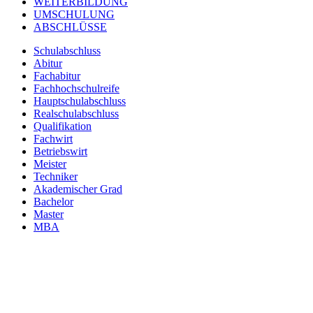
WEITERBILDUNG
UMSCHULUNG
ABSCHLÜSSE
Schulabschluss
Abitur
Fachabitur
Fachhochschulreife
Hauptschulabschluss
Realschulabschluss
Qualifikation
Fachwirt
Betriebswirt
Meister
Techniker
Akademischer Grad
Bachelor
Master
MBA