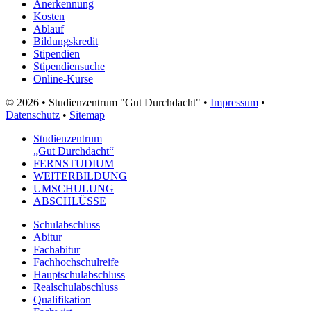
Anerkennung
Kosten
Ablauf
Bildungskredit
Stipendien
Stipendiensuche
Online-Kurse
© 2026 • Studienzentrum "Gut Durchdacht" •
Impressum
•
Datenschutz
•
Sitemap
Studienzentrum
„Gut Durchdacht“
FERNSTUDIUM
WEITERBILDUNG
UMSCHULUNG
ABSCHLÜSSE
Schulabschluss
Abitur
Fachabitur
Fachhochschulreife
Hauptschulabschluss
Realschulabschluss
Qualifikation