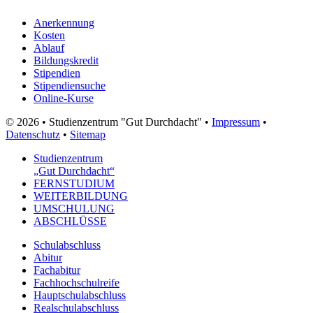
Anerkennung
Kosten
Ablauf
Bildungskredit
Stipendien
Stipendiensuche
Online-Kurse
© 2026 • Studienzentrum "Gut Durchdacht" •
Impressum
•
Datenschutz
•
Sitemap
Studienzentrum
„Gut Durchdacht“
FERNSTUDIUM
WEITERBILDUNG
UMSCHULUNG
ABSCHLÜSSE
Schulabschluss
Abitur
Fachabitur
Fachhochschulreife
Hauptschulabschluss
Realschulabschluss