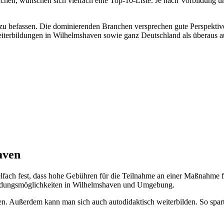
chen, wünschen sich vielfach eine Top-10-Liste. Je nach Vorbildung un
ven zu befassen. Die dominierenden Branchen versprechen gute Perspek
iterbildungen in Wilhelmshaven sowie ganz Deutschland als überaus au
aven
fach fest, dass hohe Gebühren für die Teilnahme an einer Maßnahme f
bildungsmöglichkeiten in Wilhelmshaven und Umgebung.
n. Außerdem kann man sich auch autodidaktisch weiterbilden. So spar