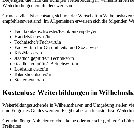
Diejenigen, die nach der richtigen Weiterbildung in Wilhelmshaven su
Weiterbildungen empfehlenswert sind.
Grundsätzlich ist es ratsam, sich mit der Wirtschaft in Wilhelmsha
empfehlenswert sind. Im Allgemeinen erweisen sich die folgenden We
Fachkrankenschwester/Fachkrankenpfleger
Handelsfachwirt/in
Technische/r Fachwirt/in
Fachwirt/in für Gesundheits- und Sozialwesen
Kfz-Meister/in
staatlich geprüfte/r Techniker/in
staatlich geprüfte/r Betriebswirt/in
Logistikmeister/in
Bilanzbuchhalter/in
Steuerberater/in
Kostenlose Weiterbildungen in Wilhelmsh
Weiterbildungssuchende in Wilhelmshaven und Umgebung stellen viel
eine Frage des Geldes werden. Es gibt aber auch kostenlose Weiter
Gemeinnützige Anbieter erheben keine oder nur sehr geringe Gebühre
Freiheiten.