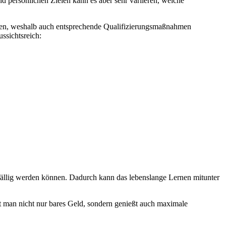
d persönlichen Zielen kann es aber sehr variieren, welche
tiven, weshalb auch entsprechende Qualifizierungsmaßnahmen
ssichtsreich:
ällig werden können. Dadurch kann das lebenslange Lernen mitunter
t man nicht nur bares Geld, sondern genießt auch maximale