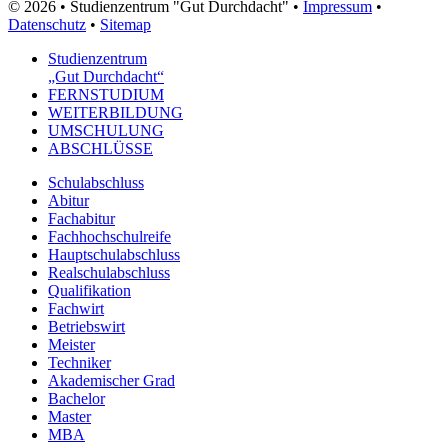
© 2026 • Studienzentrum "Gut Durchdacht" •
Impressum
•
Datenschutz
•
Sitemap
Studienzentrum
„Gut Durchdacht“
FERNSTUDIUM
WEITERBILDUNG
UMSCHULUNG
ABSCHLÜSSE
Schulabschluss
Abitur
Fachabitur
Fachhochschulreife
Hauptschulabschluss
Realschulabschluss
Qualifikation
Fachwirt
Betriebswirt
Meister
Techniker
Akademischer Grad
Bachelor
Master
MBA