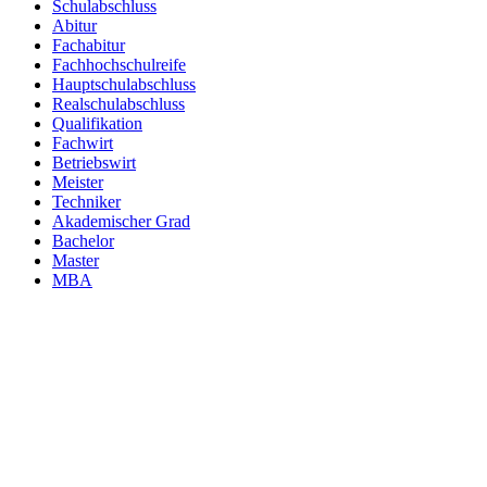
Schulabschluss
Abitur
Fachabitur
Fachhochschulreife
Hauptschulabschluss
Realschulabschluss
Qualifikation
Fachwirt
Betriebswirt
Meister
Techniker
Akademischer Grad
Bachelor
Master
MBA