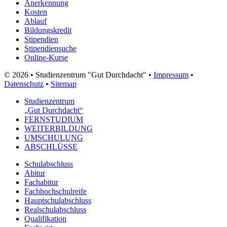
Anerkennung
Kosten
Ablauf
Bildungskredit
Stipendien
Stipendiensuche
Online-Kurse
© 2026 • Studienzentrum "Gut Durchdacht" •
Impressum
•
Datenschutz
•
Sitemap
Studienzentrum
„Gut Durchdacht“
FERNSTUDIUM
WEITERBILDUNG
UMSCHULUNG
ABSCHLÜSSE
Schulabschluss
Abitur
Fachabitur
Fachhochschulreife
Hauptschulabschluss
Realschulabschluss
Qualifikation