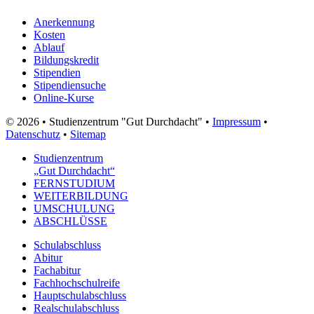
Anerkennung
Kosten
Ablauf
Bildungskredit
Stipendien
Stipendiensuche
Online-Kurse
© 2026 • Studienzentrum "Gut Durchdacht" •
Impressum
•
Datenschutz
•
Sitemap
Studienzentrum
„Gut Durchdacht“
FERNSTUDIUM
WEITERBILDUNG
UMSCHULUNG
ABSCHLÜSSE
Schulabschluss
Abitur
Fachabitur
Fachhochschulreife
Hauptschulabschluss
Realschulabschluss