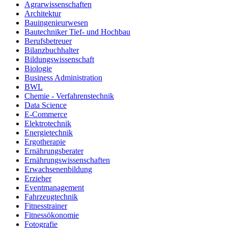
Agrarwissenschaften
Architektur
Bauingenieurwesen
Bautechniker Tief- und Hochbau
Berufsbetreuer
Bilanzbuchhalter
Bildungswissenschaft
Biologie
Business Administration
BWL
Chemie - Verfahrenstechnik
Data Science
E-Commerce
Elektrotechnik
Energietechnik
Ergotherapie
Ernährungsberater
Ernährungswissenschaften
Erwachsenenbildung
Erzieher
Eventmanagement
Fahrzeugtechnik
Fitnesstrainer
Fitnessökonomie
Fotografie