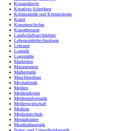
Kosmetikerin
Kreatives Schreiben
Kriminalistik und Kriminologie
Kunst
Kunstgeschichte
Kunsttherapie
Landschaftsarchitektur
Lebensmitteltechnologie
Lehramt
Logistik
Logopädie
Marketing
Management
Mathematik
Maschinenbau
Mechatronik
Medien
Mediendesign
Medieninformatik
Medienwirtschaft
Medizin
Medizintechnik
Mentaltrainer
Musikpädagogik
Natur- und Umweltpädagogik