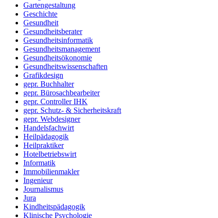
Gartengestaltung
Geschichte
Gesundheit
Gesundheitsberater
Gesundheitsinformatik
Gesundheitsmanagement
Gesundheitsökonomie
Gesundheitswissenschaften
Grafikdesign
gepr. Buchhalter
gepr. Bürosachbearbeiter
gepr. Controller IHK
gepr. Schutz- & Sicherheitskraft
gepr. Webdesigner
Handelsfachwirt
Heilpädagogik
Heilpraktiker
Hotelbetriebswirt
Informatik
Immobilienmakler
Ingenieur
Journalismus
Jura
Kindheitspädagogik
Klinische Psychologie