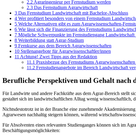
2.2
Agraringenieur per Fernstudium werden
2.3
Das Fernstudium Agrarwirtschaft
3
Das Fernstudium Landwirtschaft mit Bachelor-Abschluss
4
Wer profitiert besonders von einem Fernstudium Landwirtsch
5
Welche Alternativen gibt es zum Agrarwissenschaften-Ferns
6
Wie lässt sich die Finanzierung des Fernstudiums Landwirtsc
7
Mögliche Schwerpunkte im Fernstudiengang Landwirtschaft 
8
Weiterbildung statt Agrar-Studium
9
Fernkurse aus dem Bereich Agrarwissenschaften
10
Stellenangebote für Agrarwissenschaftler/innen
11
Achtung! Zwei Tipps aus der Redaktion
11.1
Praxisbezug des Fernstudiums Agrarwissenschaften k
11.2
Fernstudienangebote im Bereich Landwirtschaft ver
Berufliche Perspektiven und Gehalt nach
Für Landwirte und andere Fachkräfte aus dem Agrar-Bereich stellt sic
gestaltet sich im landwirtschaftlichen Alltag wenig wissenschaftlich
Nichtsdestotrotz ist in der Branche eine zunehmende Akademisierung z
Agrarwesen nachhaltig steigern können, während wirtschaftswissensc
Für Absolventen eines relevanten Studienganges können sich im Agra
Beschäftigungsmöglichkeiten: