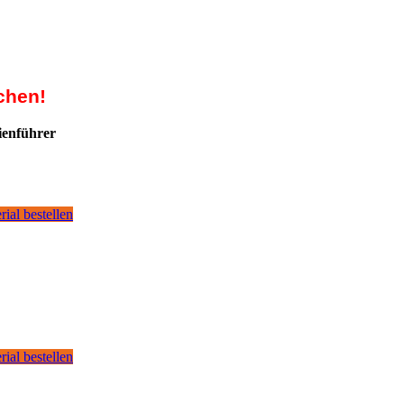
chen!
ienführer
rial bestellen
rial bestellen