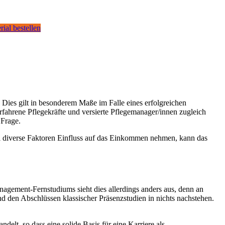
rial bestellen
ies gilt in besonderem Maße im Falle eines erfolgreichen
fahrene Pflegekräfte und versierte Pflegemanager/innen zugleich
 Frage.
wohl diverse Faktoren Einfluss auf das Einkommen nehmen, kann das
agement-Fernstudiums sieht dies allerdings anders aus, denn an
 den Abschlüssen klassischer Präsenzstudien in nichts nachstehen.
elt, so dass eine solide Basis für eine Karriere als