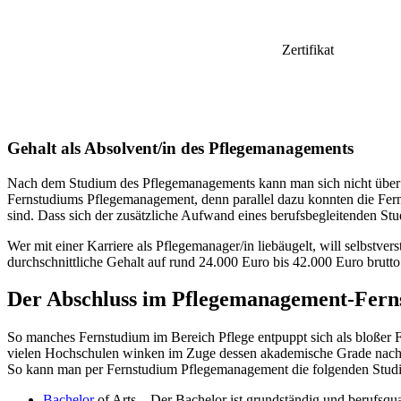
Zertifikat
Gehalt als Absolvent/in des Pflegemanagements
Nach dem Studium des Pflegemanagements kann man sich nicht über un
Fernstudiums Pflegemanagement, denn parallel dazu konnten die Ferns
sind. Dass sich der zusätzliche Aufwand eines berufsbegleitenden Stu
Wer mit einer Karriere als Pflegemanager/in liebäugelt, will selbstv
durchschnittliche Gehalt auf rund 24.000 Euro bis 42.000 Euro brutto
Der Abschluss im Pflegemanagement-Fern
So manches Fernstudium im Bereich Pflege entpuppt sich als bloßer F
vielen Hochschulen winken im Zuge dessen akademische Grade nach de
So kann man per Fernstudium Pflegemanagement die folgenden Studi
Bachelor
of Arts – Der Bachelor ist grundständig und berufsqua