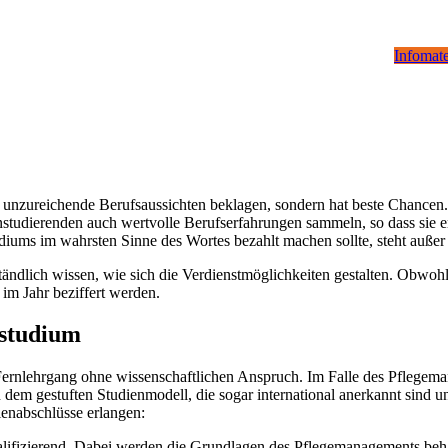
Infomate
zureichende Berufsaussichten beklagen, sondern hat beste Chancen. D
tudierenden auch wertvolle Berufserfahrungen sammeln, so dass sie er
diums im wahrsten Sinne des Wortes bezahlt machen sollte, steht außer
erständlich wissen, wie sich die Verdienstmöglichkeiten gestalten. Ob
 im Jahr beziffert werden.
studium
ernlehrgang ohne wissenschaftlichen Anspruch. Im Falle des Pflegeman
m gestuften Studienmodell, die sogar international anerkannt sind und
enabschlüsse erlangen:
lifizierend. Dabei werden die Grundlagen des Pflegemanagements behand