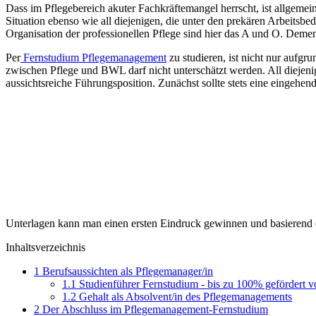
Dass im Pflegebereich akuter Fachkräftemangel herrscht, ist allgemei
Situation ebenso wie all diejenigen, die unter den prekären Arbeits
Organisation der professionellen Pflege sind hier das A und O. Dem
Per
Fernstudium Pflegemanagement
zu studieren, ist nicht nur aufg
zwischen Pflege und BWL darf nicht unterschätzt werden. All diejeni
aussichtsreiche Führungsposition. Zunächst sollte stets eine eingeh
Unterlagen kann man einen ersten Eindruck gewinnen und basierend da
Inhaltsverzeichnis
1
Berufsaussichten als Pflegemanager/in
1.1
Studienführer Fernstudium - bis zu 100% gefördert 
1.2
Gehalt als Absolvent/in des Pflegemanagements
2
Der Abschluss im Pflegemanagement-Fernstudium