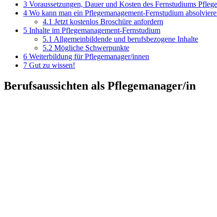
3
Voraussetzungen, Dauer und Kosten des Fernstudiums Pfle
4
Wo kann man ein Pflegemanagement-Fernstudium absolviere
4.1
Jetzt kostenlos Broschüre anfordern
5
Inhalte im Pflegemanagement-Fernstudium
5.1
Allgemeinbildende und berufsbezogene Inhalte
5.2
Mögliche Schwerpunkte
6
Weiterbildung für Pflegemanager/innen
7
Gut zu wissen!
Berufsaussichten als Pflegemanager/in