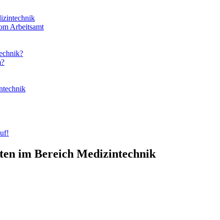
izintechnik
vom Arbeitsamt
echnik?
m?
ntechnik
uf!
ten im Bereich Medizintechnik