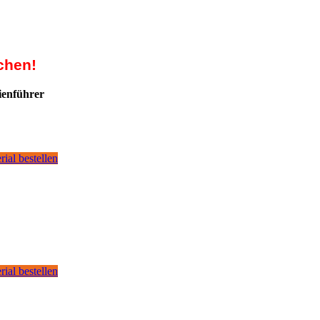
chen!
ienführer
rial bestellen
rial bestellen