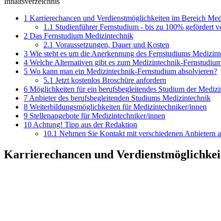
Inhaltsverzeichnis
1
Karrierechancen und Verdienstmöglichkeiten im Bereich Med
1.1
Studienführer Fernstudium - bis zu 100% gefördert 
2
Das Fernstudium Medizintechnik
2.1
Voraussetzungen, Dauer und Kosten
3
Wie steht es um die Anerkennung des Fernstudiums Medizint
4
Welche Alternativen gibt es zum Medizintechnik-Fernstudiu
5
Wo kann man ein Medizintechnik-Fernstudium absolvieren?
5.1
Jetzt kostenlos Broschüre anfordern
6
Möglichkeiten für ein berufsbegleitendes Studium der Medizi
7
Anbieter des berufsbegleitenden Studiums Medizintechnik
8
Weiterbildungsmöglichkeiten für Medizintechniker/innen
9
Stellenangebote für Medizintechniker/innen
10
Achtung! Tipp aus der Redaktion
10.1
Nehmen Sie Kontakt mit verschiedenen Anbietern a
Karrierechancen und Verdienstmöglichkei