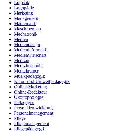
Logistik
Logopädie
Marketing
Management
Mathematik
Maschinenbau
Mechatronik
Medien
Mediendesign
Medieninformatik
Medienwirtschaft
Medizin
Medizintechnik
Mentaltrainer
Musikpädagogik
Natur- und Umweltpädagogik
Online-Marketing
Online-Redakteur
Ökotrophologie
Pädagogik
Personalentwicklung
Personalmanagement
Pflege
Pflegemanagement
Pflegepädagogik