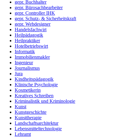
gepr. Buchhalter
gepr. Bürosachbearbeiter
gepr. Controller IHK
gepr. Schutz- & Sicherheitskraft
gepr. Webdesigner
Handelsfachwirt
Heilpädagogik
Heilpraktiker
Hotelbetriebswirt
Informatik
Immobilienmakler
Ingenieur
Journalismus
Jura
Kindheitspädagogik
Klinische Psychologie
Kosmetikerin
Kreatives Schreiben
Kriminalistik und Kriminologie
Kunst
Kunstgeschichte
Kunsttherapie
Landschaftsarchitektur
Lebensmitteltechnologie
Lehramt