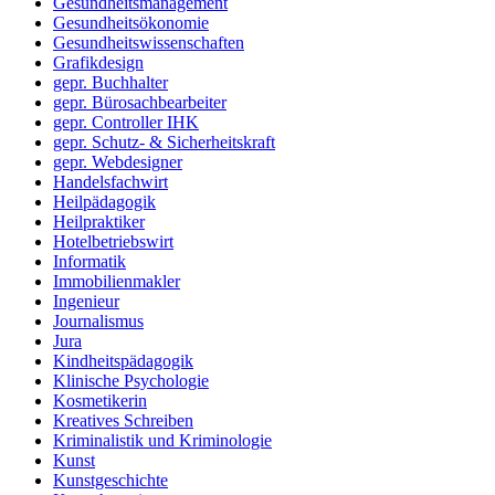
Gesundheitsmanagement
Gesundheitsökonomie
Gesundheitswissenschaften
Grafikdesign
gepr. Buchhalter
gepr. Bürosachbearbeiter
gepr. Controller IHK
gepr. Schutz- & Sicherheitskraft
gepr. Webdesigner
Handelsfachwirt
Heilpädagogik
Heilpraktiker
Hotelbetriebswirt
Informatik
Immobilienmakler
Ingenieur
Journalismus
Jura
Kindheitspädagogik
Klinische Psychologie
Kosmetikerin
Kreatives Schreiben
Kriminalistik und Kriminologie
Kunst
Kunstgeschichte