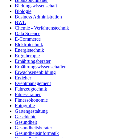
Bilanzbuchhalter
Bildungswissenschaft
Biologie
Business Administration
BWL
Chemie - Verfahrenstechnik
Data Science
E-Commerce
Elektrotechnik
Energietechnik
Ergotherapie
Ernährungsberater
Ernährungswissenschaften
Erwachsenenbildung
Erzieher
Eventmanagement
Fahrzeugtechnik
Fitnesstrainer
Fitnessökonomie
Fotografie
Gartengestaltung
Geschichte
Gesundheit
Gesundheitsberater
Gesundheitsinformatik