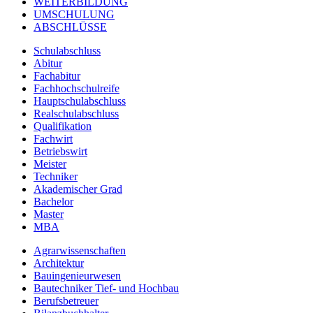
WEITERBILDUNG
UMSCHULUNG
ABSCHLÜSSE
Schulabschluss
Abitur
Fachabitur
Fachhochschulreife
Hauptschulabschluss
Realschulabschluss
Qualifikation
Fachwirt
Betriebswirt
Meister
Techniker
Akademischer Grad
Bachelor
Master
MBA
Agrarwissenschaften
Architektur
Bauingenieurwesen
Bautechniker Tief- und Hochbau
Berufsbetreuer