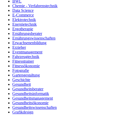
BWL
Chemie - Verfahrenstechnik
Data Science
E-Commerce
Elektrotechnik
Energietechnik
Ergotherapie
Ernährungsberater
Ernährungswissenschaften
Erwachsenenbildung
Erzieher
Eventmanagement
Fahrzeugtechnik
Fitnesstrainer
Fitnessökonomie
Fotografie
Gartengestaltung
Geschichte
Gesundheit
Gesundheitsberater
Gesundheitsinformatik
Gesundheitsmanagement
Gesundheitsökonomie
Gesundheitswissenschaften
Grafikdesign