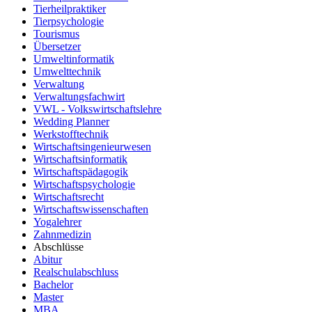
Tierheilpraktiker
Tierpsychologie
Tourismus
Übersetzer
Umweltinformatik
Umwelttechnik
Verwaltung
Verwaltungsfachwirt
VWL - Volkswirtschaftslehre
Wedding Planner
Werkstofftechnik
Wirtschaftsingenieurwesen
Wirtschaftsinformatik
Wirtschaftspädagogik
Wirtschaftspsychologie
Wirtschaftsrecht
Wirtschaftswissenschaften
Yogalehrer
Zahnmedizin
Abschlüsse
Abitur
Realschulabschluss
Bachelor
Master
MBA