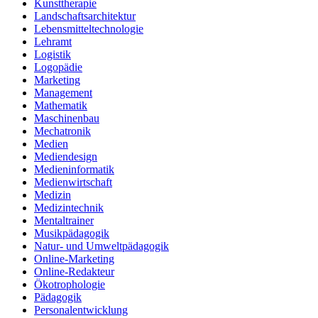
Kunsttherapie
Landschaftsarchitektur
Lebensmitteltechnologie
Lehramt
Logistik
Logopädie
Marketing
Management
Mathematik
Maschinenbau
Mechatronik
Medien
Mediendesign
Medieninformatik
Medienwirtschaft
Medizin
Medizintechnik
Mentaltrainer
Musikpädagogik
Natur- und Umweltpädagogik
Online-Marketing
Online-Redakteur
Ökotrophologie
Pädagogik
Personalentwicklung