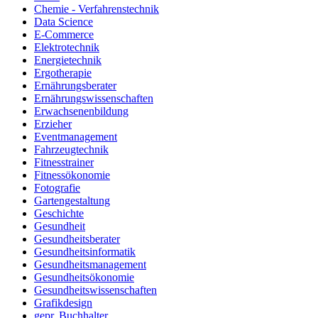
Chemie - Verfahrenstechnik
Data Science
E-Commerce
Elektrotechnik
Energietechnik
Ergotherapie
Ernährungsberater
Ernährungswissenschaften
Erwachsenenbildung
Erzieher
Eventmanagement
Fahrzeugtechnik
Fitnesstrainer
Fitnessökonomie
Fotografie
Gartengestaltung
Geschichte
Gesundheit
Gesundheitsberater
Gesundheitsinformatik
Gesundheitsmanagement
Gesundheitsökonomie
Gesundheitswissenschaften
Grafikdesign
gepr. Buchhalter