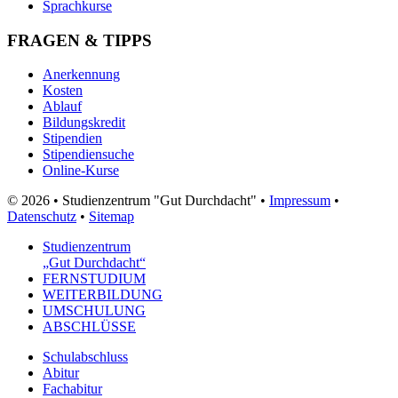
Sprachkurse
FRAGEN & TIPPS
Anerkennung
Kosten
Ablauf
Bildungskredit
Stipendien
Stipendiensuche
Online-Kurse
© 2026 • Studienzentrum "Gut Durchdacht" •
Impressum
•
Datenschutz
•
Sitemap
Studienzentrum
„Gut Durchdacht“
FERNSTUDIUM
WEITERBILDUNG
UMSCHULUNG
ABSCHLÜSSE
Schulabschluss
Abitur
Fachabitur