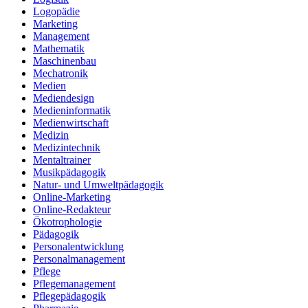
Logopädie
Marketing
Management
Mathematik
Maschinenbau
Mechatronik
Medien
Mediendesign
Medieninformatik
Medienwirtschaft
Medizin
Medizintechnik
Mentaltrainer
Musikpädagogik
Natur- und Umweltpädagogik
Online-Marketing
Online-Redakteur
Ökotrophologie
Pädagogik
Personalentwicklung
Personalmanagement
Pflege
Pflegemanagement
Pflegepädagogik