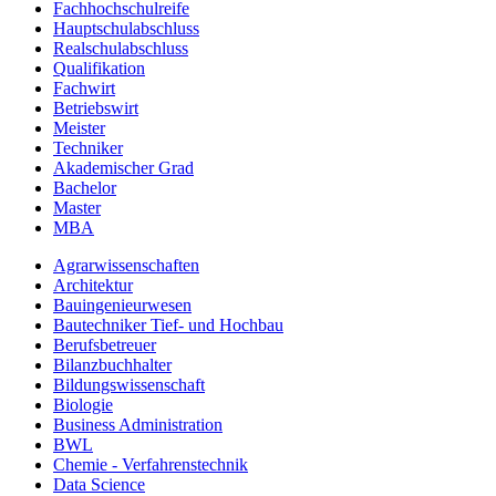
Fachhochschulreife
Hauptschulabschluss
Realschulabschluss
Qualifikation
Fachwirt
Betriebswirt
Meister
Techniker
Akademischer Grad
Bachelor
Master
MBA
Agrarwissenschaften
Architektur
Bauingenieurwesen
Bautechniker Tief- und Hochbau
Berufsbetreuer
Bilanzbuchhalter
Bildungswissenschaft
Biologie
Business Administration
BWL
Chemie - Verfahrenstechnik
Data Science