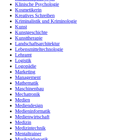
Klinische Psychologie
Kosmetikerin
Kreatives Schreiben
Kriminalistik und Kriminologie
Kunst
Kunstgeschichte
Kunsttherapie
Landschaftsarchitektur
Lebensmitteltechnologie
Lehramt
Logistik
Logopädie
Marketing
Management
Mathematik
Maschinenbau
Mechatronik
Medien
Mediendesign
Medieninformatik
Medienwirtschaft
Medizin
Medizintechnik
Mentaltrainer
Musikpädagogik