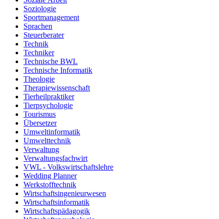
Soziologie
Sportmanagement
Sprachen
Steuerberater
Technik
Techniker
Technische BWL
Technische Informatik
Theologie
Therapiewissenschaft
Tierheilpraktiker
Tierpsychologie
Tourismus
Übersetzer
Umweltinformatik
Umwelttechnik
Verwaltung
Verwaltungsfachwirt
VWL - Volkswirtschaftslehre
Wedding Planner
Werkstofftechnik
Wirtschaftsingenieurwesen
Wirtschaftsinformatik
Wirtschaftspädagogik