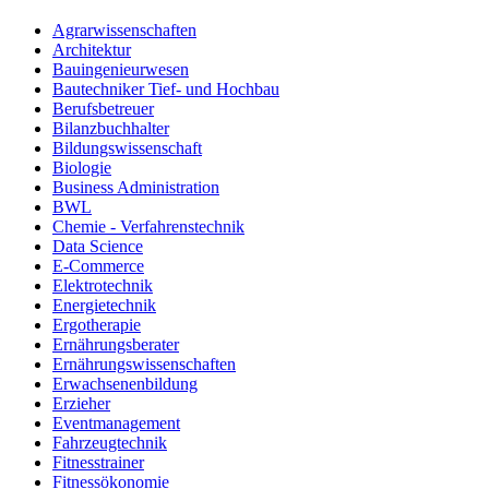
Agrarwissenschaften
Architektur
Bauingenieurwesen
Bautechniker Tief- und Hochbau
Berufsbetreuer
Bilanzbuchhalter
Bildungswissenschaft
Biologie
Business Administration
BWL
Chemie - Verfahrenstechnik
Data Science
E-Commerce
Elektrotechnik
Energietechnik
Ergotherapie
Ernährungsberater
Ernährungswissenschaften
Erwachsenenbildung
Erzieher
Eventmanagement
Fahrzeugtechnik
Fitnesstrainer
Fitnessökonomie