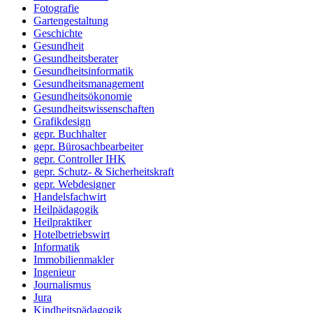
Fotografie
Gartengestaltung
Geschichte
Gesundheit
Gesundheitsberater
Gesundheitsinformatik
Gesundheitsmanagement
Gesundheitsökonomie
Gesundheitswissenschaften
Grafikdesign
gepr. Buchhalter
gepr. Bürosachbearbeiter
gepr. Controller IHK
gepr. Schutz- & Sicherheitskraft
gepr. Webdesigner
Handelsfachwirt
Heilpädagogik
Heilpraktiker
Hotelbetriebswirt
Informatik
Immobilienmakler
Ingenieur
Journalismus
Jura
Kindheitspädagogik