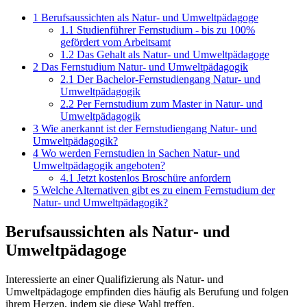
1
Berufsaussichten als Natur- und Umweltpädagoge
1.1
Studienführer Fernstudium - bis zu 100%
gefördert vom Arbeitsamt
1.2
Das Gehalt als Natur- und Umweltpädagoge
2
Das Fernstudium Natur- und Umweltpädagogik
2.1
Der Bachelor-Fernstudiengang Natur- und
Umweltpädagogik
2.2
Per Fernstudium zum Master in Natur- und
Umweltpädagogik
3
Wie anerkannt ist der Fernstudiengang Natur- und
Umweltpädagogik?
4
Wo werden Fernstudien in Sachen Natur- und
Umweltpädagogik angeboten?
4.1
Jetzt kostenlos Broschüre anfordern
5
Welche Alternativen gibt es zu einem Fernstudium der
Natur- und Umweltpädagogik?
Berufsaussichten als Natur- und
Umweltpädagoge
Interessierte an einer Qualifizierung als Natur- und
Umweltpädagoge empfinden dies häufig als Berufung und folgen
ihrem Herzen, indem sie diese Wahl treffen.