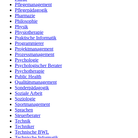
Pflegemanagement
Pflegepädagogik
Pharmazie
Philosophie
Physik
Physiotherapie
Praktische Informatik
Programmierer
Projektmanagement
Prozessmanagement
Psychologie
Psychologischer Berater
Psychotherapie
Public Health
Qualitätsmanagement
Sonderpädagogik
Soziale Arbeit
Soziologie
Sportmanagement
Sprachen
Steuerberater
Technik
Techniker
Technische BWL
Technische Informatik