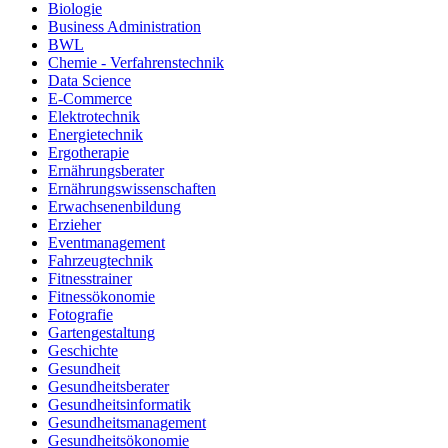
Biologie
Business Administration
BWL
Chemie - Verfahrenstechnik
Data Science
E-Commerce
Elektrotechnik
Energietechnik
Ergotherapie
Ernährungsberater
Ernährungswissenschaften
Erwachsenenbildung
Erzieher
Eventmanagement
Fahrzeugtechnik
Fitnesstrainer
Fitnessökonomie
Fotografie
Gartengestaltung
Geschichte
Gesundheit
Gesundheitsberater
Gesundheitsinformatik
Gesundheitsmanagement
Gesundheitsökonomie