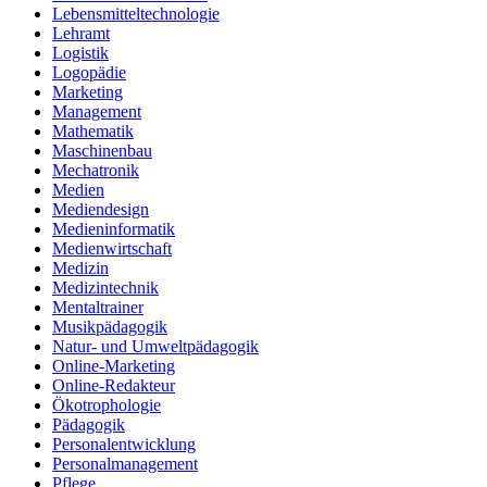
Lebensmitteltechnologie
Lehramt
Logistik
Logopädie
Marketing
Management
Mathematik
Maschinenbau
Mechatronik
Medien
Mediendesign
Medieninformatik
Medienwirtschaft
Medizin
Medizintechnik
Mentaltrainer
Musikpädagogik
Natur- und Umweltpädagogik
Online-Marketing
Online-Redakteur
Ökotrophologie
Pädagogik
Personalentwicklung
Personalmanagement
Pflege