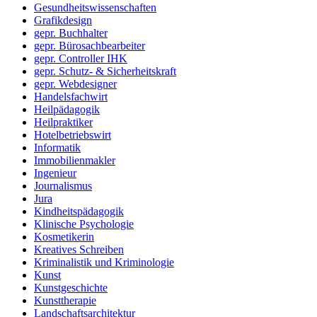
Gesundheitswissenschaften
Grafikdesign
gepr. Buchhalter
gepr. Bürosachbearbeiter
gepr. Controller IHK
gepr. Schutz- & Sicherheitskraft
gepr. Webdesigner
Handelsfachwirt
Heilpädagogik
Heilpraktiker
Hotelbetriebswirt
Informatik
Immobilienmakler
Ingenieur
Journalismus
Jura
Kindheitspädagogik
Klinische Psychologie
Kosmetikerin
Kreatives Schreiben
Kriminalistik und Kriminologie
Kunst
Kunstgeschichte
Kunsttherapie
Landschaftsarchitektur