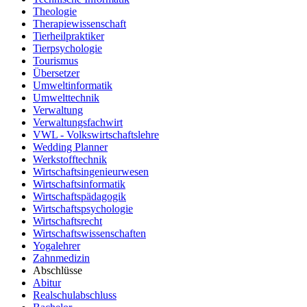
Theologie
Therapiewissenschaft
Tierheilpraktiker
Tierpsychologie
Tourismus
Übersetzer
Umweltinformatik
Umwelttechnik
Verwaltung
Verwaltungsfachwirt
VWL - Volkswirtschaftslehre
Wedding Planner
Werkstofftechnik
Wirtschaftsingenieurwesen
Wirtschaftsinformatik
Wirtschaftspädagogik
Wirtschaftspsychologie
Wirtschaftsrecht
Wirtschaftswissenschaften
Yogalehrer
Zahnmedizin
Abschlüsse
Abitur
Realschulabschluss