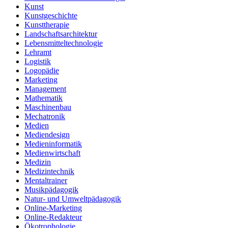
Kunst
Kunstgeschichte
Kunsttherapie
Landschaftsarchitektur
Lebensmitteltechnologie
Lehramt
Logistik
Logopädie
Marketing
Management
Mathematik
Maschinenbau
Mechatronik
Medien
Mediendesign
Medieninformatik
Medienwirtschaft
Medizin
Medizintechnik
Mentaltrainer
Musikpädagogik
Natur- und Umweltpädagogik
Online-Marketing
Online-Redakteur
Ökotrophologie