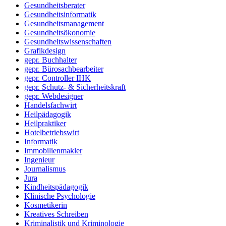
Gesundheitsberater
Gesundheitsinformatik
Gesundheitsmanagement
Gesundheitsökonomie
Gesundheitswissenschaften
Grafikdesign
gepr. Buchhalter
gepr. Bürosachbearbeiter
gepr. Controller IHK
gepr. Schutz- & Sicherheitskraft
gepr. Webdesigner
Handelsfachwirt
Heilpädagogik
Heilpraktiker
Hotelbetriebswirt
Informatik
Immobilienmakler
Ingenieur
Journalismus
Jura
Kindheitspädagogik
Klinische Psychologie
Kosmetikerin
Kreatives Schreiben
Kriminalistik und Kriminologie