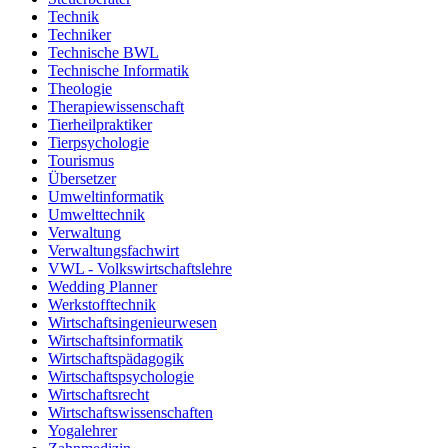
Technik
Techniker
Technische BWL
Technische Informatik
Theologie
Therapiewissenschaft
Tierheilpraktiker
Tierpsychologie
Tourismus
Übersetzer
Umweltinformatik
Umwelttechnik
Verwaltung
Verwaltungsfachwirt
VWL - Volkswirtschaftslehre
Wedding Planner
Werkstofftechnik
Wirtschaftsingenieurwesen
Wirtschaftsinformatik
Wirtschaftspädagogik
Wirtschaftspsychologie
Wirtschaftsrecht
Wirtschaftswissenschaften
Yogalehrer