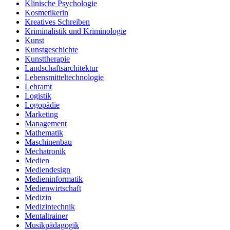
Klinische Psychologie
Kosmetikerin
Kreatives Schreiben
Kriminalistik und Kriminologie
Kunst
Kunstgeschichte
Kunsttherapie
Landschaftsarchitektur
Lebensmitteltechnologie
Lehramt
Logistik
Logopädie
Marketing
Management
Mathematik
Maschinenbau
Mechatronik
Medien
Mediendesign
Medieninformatik
Medienwirtschaft
Medizin
Medizintechnik
Mentaltrainer
Musikpädagogik