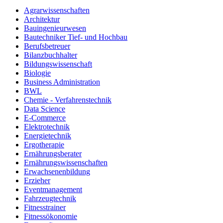
Agrarwissenschaften
Architektur
Bauingenieurwesen
Bautechniker Tief- und Hochbau
Berufsbetreuer
Bilanzbuchhalter
Bildungswissenschaft
Biologie
Business Administration
BWL
Chemie - Verfahrenstechnik
Data Science
E-Commerce
Elektrotechnik
Energietechnik
Ergotherapie
Ernährungsberater
Ernährungswissenschaften
Erwachsenenbildung
Erzieher
Eventmanagement
Fahrzeugtechnik
Fitnesstrainer
Fitnessökonomie