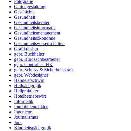
Fotografie
Gartengestaltung
Geschichte
Gesundheit
Gesundheitsberater
Gesundheitsinformatik
Gesundheitsmanagement
Gesundheitsökonomie
Gesundheitswissenschaften
Grafikdesign
gepr. Buchhalter
gepr. Bürosachbearbeiter
gepr. Controller IHK
gepr. Schutz- & Sicherheitskraft
gepr. Webdesigner
Handelsfachwirt
Heilpädagogik
Heilpraktiker
Hotelbetriebswirt
Informatik
Immobilienmakler
Ingenieur
Journalismus
Jura
Kindheitspädagogik