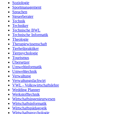
Soziologie
Sportmanagement
Sprachen
Steuerberater
Technik
Techniker
Technische BWL
Technische Informatik
Theologie
Therapiewissenschaft
Tierheilpraktiker
Tierpsychologie
Tourismus
Übersetzer
Umweltinformatik
Umwelttechnik
Verwaltung
Verwaltungsfachwirt
VWL - Volkswirtschaftslehre
Wedding Planner
Werkstofftechnik
Wirtschaftsingenieurwesen
Wirtschaftsinformatik
Wirtschaftspädagogik
Wirtschaftspsychologie