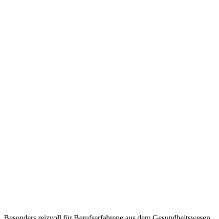
Besonders reizvoll für Berufserfahrene aus dem Gesundheitswesen