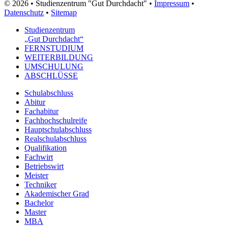
© 2026 • Studienzentrum "Gut Durchdacht" •
Impressum
•
Datenschutz
•
Sitemap
Studienzentrum
„Gut Durchdacht“
FERNSTUDIUM
WEITERBILDUNG
UMSCHULUNG
ABSCHLÜSSE
Schulabschluss
Abitur
Fachabitur
Fachhochschulreife
Hauptschulabschluss
Realschulabschluss
Qualifikation
Fachwirt
Betriebswirt
Meister
Techniker
Akademischer Grad
Bachelor
Master
MBA