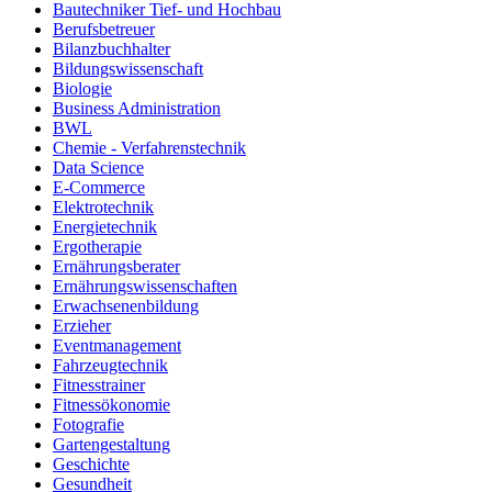
Bautechniker Tief- und Hochbau
Berufsbetreuer
Bilanzbuchhalter
Bildungswissenschaft
Biologie
Business Administration
BWL
Chemie - Verfahrenstechnik
Data Science
E-Commerce
Elektrotechnik
Energietechnik
Ergotherapie
Ernährungsberater
Ernährungswissenschaften
Erwachsenenbildung
Erzieher
Eventmanagement
Fahrzeugtechnik
Fitnesstrainer
Fitnessökonomie
Fotografie
Gartengestaltung
Geschichte
Gesundheit