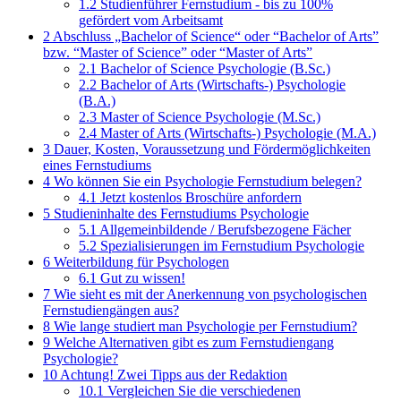
1.2
Studienführer Fernstudium - bis zu 100%
gefördert vom Arbeitsamt
2
Abschluss „Bachelor of Science“ oder “Bachelor of Arts”
bzw. “Master of Science” oder “Master of Arts”
2.1
Bachelor of Science Psychologie (B.Sc.)
2.2
Bachelor of Arts (Wirtschafts-) Psychologie
(B.A.)
2.3
Master of Science Psychologie (M.Sc.)
2.4
Master of Arts (Wirtschafts-) Psychologie (M.A.)
3
Dauer, Kosten, Voraussetzung und Fördermöglichkeiten
eines Fernstudiums
4
Wo können Sie ein Psychologie Fernstudium belegen?
4.1
Jetzt kostenlos Broschüre anfordern
5
Studieninhalte des Fernstudiums Psychologie
5.1
Allgemeinbildende / Berufsbezogene Fächer
5.2
Spezialisierungen im Fernstudium Psychologie
6
Weiterbildung für Psychologen
6.1
Gut zu wissen!
7
Wie sieht es mit der Anerkennung von psychologischen
Fernstudiengängen aus?
8
Wie lange studiert man Psychologie per Fernstudium?
9
Welche Alternativen gibt es zum Fernstudiengang
Psychologie?
10
Achtung! Zwei Tipps aus der Redaktion
10.1
Vergleichen Sie die verschiedenen