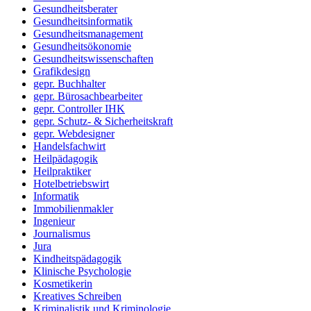
Gesundheitsberater
Gesundheitsinformatik
Gesundheitsmanagement
Gesundheitsökonomie
Gesundheitswissenschaften
Grafikdesign
gepr. Buchhalter
gepr. Bürosachbearbeiter
gepr. Controller IHK
gepr. Schutz- & Sicherheitskraft
gepr. Webdesigner
Handelsfachwirt
Heilpädagogik
Heilpraktiker
Hotelbetriebswirt
Informatik
Immobilienmakler
Ingenieur
Journalismus
Jura
Kindheitspädagogik
Klinische Psychologie
Kosmetikerin
Kreatives Schreiben
Kriminalistik und Kriminologie