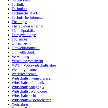
Steuerberater
Technik
Techniker
Technische BWL
Technische Informatik
Theologie
Therapiewissenschaft
Tierheilpraktiker
Tierpsychologie
Tourismus
Übersetzer
Umweltinformatik
Umwelttechnik
Verwaltung
Verwaltungsfachwirt
VWL - Volkswirtschaftslehre
Wedding Planner
Werkstofftechnik
Wirtschaftsingenieurwesen
Wirtschaftsinformatik
Wirtschaftspädagogik
Wirtschaftspsychologie
Wirtschaftsrecht
Wirtschaftswissenschaften
Yogalehrer