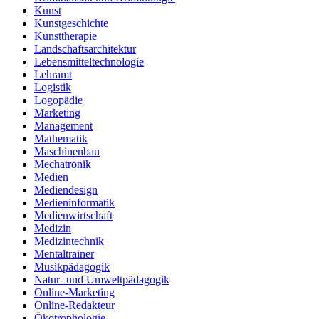
Kunst
Kunstgeschichte
Kunsttherapie
Landschaftsarchitektur
Lebensmitteltechnologie
Lehramt
Logistik
Logopädie
Marketing
Management
Mathematik
Maschinenbau
Mechatronik
Medien
Mediendesign
Medieninformatik
Medienwirtschaft
Medizin
Medizintechnik
Mentaltrainer
Musikpädagogik
Natur- und Umweltpädagogik
Online-Marketing
Online-Redakteur
Ökotrophologie