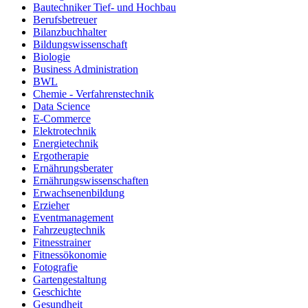
Bautechniker Tief- und Hochbau
Berufsbetreuer
Bilanzbuchhalter
Bildungswissenschaft
Biologie
Business Administration
BWL
Chemie - Verfahrenstechnik
Data Science
E-Commerce
Elektrotechnik
Energietechnik
Ergotherapie
Ernährungsberater
Ernährungswissenschaften
Erwachsenenbildung
Erzieher
Eventmanagement
Fahrzeugtechnik
Fitnesstrainer
Fitnessökonomie
Fotografie
Gartengestaltung
Geschichte
Gesundheit