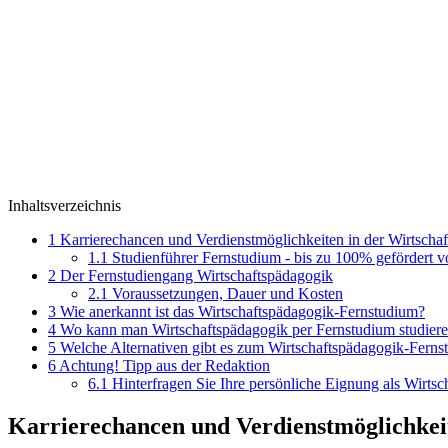
Inhaltsverzeichnis
1
Karrierechancen und Verdienstmöglichkeiten in der Wirtscha
1.1
Studienführer Fernstudium - bis zu 100% gefördert 
2
Der Fernstudiengang Wirtschaftspädagogik
2.1
Voraussetzungen, Dauer und Kosten
3
Wie anerkannt ist das Wirtschaftspädagogik-Fernstudium?
4
Wo kann man Wirtschaftspädagogik per Fernstudium studier
5
Welche Alternativen gibt es zum Wirtschaftspädagogik-Ferns
6
Achtung! Tipp aus der Redaktion
6.1
Hinterfragen Sie Ihre persönliche Eignung als Wirts
Karrierechancen und Verdienstmöglichkeit