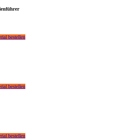
ienführer
rial bestellen
rial bestellen
rial bestellen