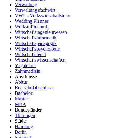
Verwaltung
Verwaltungsfachwirt
VWL - Volkswirtschaftslehre
Wedding Planner
Werkstofftechnik
Wirtschaftsingenieurwesen
Wirtschaftsinformatik
Wirtschaftspädagogik
Wirtschaftspsychologie
Wirtschaftsrecht
Wirtschaftswissenschaften
Yogalehrer
Zahnmedizin
Abschlüsse
Abitur
Realschulabschluss
Bachelor
Master
MBA
Bundesländer
Thüringen
Städte
Hamburg
Berlin
Stuttgart