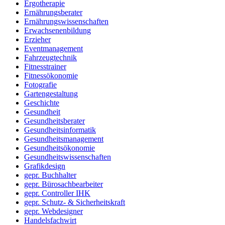
Ergotherapie
Ernährungsberater
Ernährungswissenschaften
Erwachsenenbildung
Erzieher
Eventmanagement
Fahrzeugtechnik
Fitnesstrainer
Fitnessökonomie
Fotografie
Gartengestaltung
Geschichte
Gesundheit
Gesundheitsberater
Gesundheitsinformatik
Gesundheitsmanagement
Gesundheitsökonomie
Gesundheitswissenschaften
Grafikdesign
gepr. Buchhalter
gepr. Bürosachbearbeiter
gepr. Controller IHK
gepr. Schutz- & Sicherheitskraft
gepr. Webdesigner
Handelsfachwirt