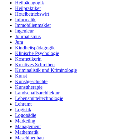
Heilpädagogik
Heilpraktiker
Hotelbetriebswirt
Informatik
Immobilienmakler
Ingenieur
Journalismus
Jura
Kindheitspädagogik
Klinische Psychologie
Kosmetikerin
Kreatives Schreiben
Kriminalistik und Kriminologie
Kunst
Kunstgeschichte
Kunsttherapie
Landschaftsarchitektur
Lebensmitteltechnologie
Lehramt
Logistik
Logopädie
Marketing
Management
Mathematik
Maschinenbau