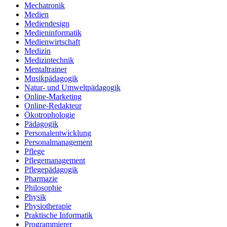
Mechatronik
Medien
Mediendesign
Medieninformatik
Medienwirtschaft
Medizin
Medizintechnik
Mentaltrainer
Musikpädagogik
Natur- und Umweltpädagogik
Online-Marketing
Online-Redakteur
Ökotrophologie
Pädagogik
Personalentwicklung
Personalmanagement
Pflege
Pflegemanagement
Pflegepädagogik
Pharmazie
Philosophie
Physik
Physiotherapie
Praktische Informatik
Programmierer