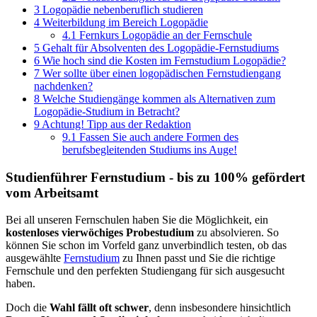
3
Logopädie nebenberuflich studieren
4
Weiterbildung im Bereich Logopädie
4.1
Fernkurs Logopädie an der Fernschule
5
Gehalt für Absolventen des Logopädie-Fernstudiums
6
Wie hoch sind die Kosten im Fernstudium Logopädie?
7
Wer sollte über einen logopädischen Fernstudiengang
nachdenken?
8
Welche Studiengänge kommen als Alternativen zum
Logopädie-Studium in Betracht?
9
Achtung! Tipp aus der Redaktion
9.1
Fassen Sie auch andere Formen des
berufsbegleitenden Studiums ins Auge!
Studienführer Fernstudium - bis zu 100% gefördert
vom Arbeitsamt
Bei all unseren Fernschulen haben Sie die Möglichkeit, ein
kostenloses vierwöchiges Probestudium
zu absolvieren. So
können Sie schon im Vorfeld ganz unverbindlich testen, ob das
ausgewählte
Fernstudium
zu Ihnen passt und Sie die richtige
Fernschule und den perfekten Studiengang für sich ausgesucht
haben.
Doch die
Wahl fällt oft schwer
, denn insbesondere hinsichtlich