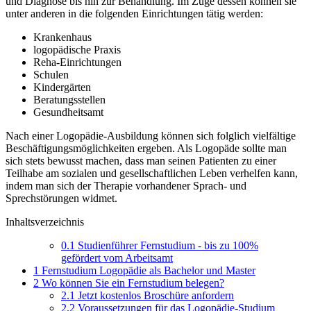
und Diagnose bis hin zur Behandlung. Im Zuge dessen können sie
unter anderen in die folgenden Einrichtungen tätig werden:
Krankenhaus
logopädische Praxis
Reha-Einrichtungen
Schulen
Kindergärten
Beratungsstellen
Gesundheitsamt
Nach einer Logopädie-Ausbildung können sich folglich vielfältige
Beschäftigungsmöglichkeiten ergeben. Als Logopäde sollte man
sich stets bewusst machen, dass man seinen Patienten zu einer
Teilhabe am sozialen und gesellschaftlichen Leben verhelfen kann,
indem man sich der Therapie vorhandener Sprach- und
Sprechstörungen widmet.
Inhaltsverzeichnis
0.1
Studienführer Fernstudium - bis zu 100%
gefördert vom Arbeitsamt
1
Fernstudium Logopädie als Bachelor und Master
2
Wo können Sie ein Fernstudium belegen?
2.1
Jetzt kostenlos Broschüre anfordern
2.2
Voraussetzungen für das Logopädie-Studium