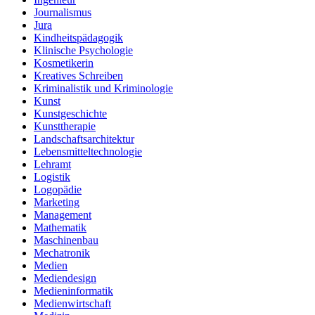
Journalismus
Jura
Kindheitspädagogik
Klinische Psychologie
Kosmetikerin
Kreatives Schreiben
Kriminalistik und Kriminologie
Kunst
Kunstgeschichte
Kunsttherapie
Landschaftsarchitektur
Lebensmitteltechnologie
Lehramt
Logistik
Logopädie
Marketing
Management
Mathematik
Maschinenbau
Mechatronik
Medien
Mediendesign
Medieninformatik
Medienwirtschaft