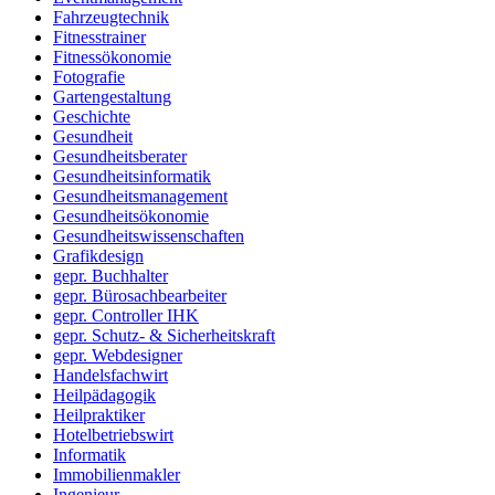
Fahrzeugtechnik
Fitnesstrainer
Fitnessökonomie
Fotografie
Gartengestaltung
Geschichte
Gesundheit
Gesundheitsberater
Gesundheitsinformatik
Gesundheitsmanagement
Gesundheitsökonomie
Gesundheitswissenschaften
Grafikdesign
gepr. Buchhalter
gepr. Bürosachbearbeiter
gepr. Controller IHK
gepr. Schutz- & Sicherheitskraft
gepr. Webdesigner
Handelsfachwirt
Heilpädagogik
Heilpraktiker
Hotelbetriebswirt
Informatik
Immobilienmakler
Ingenieur