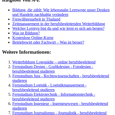
Bildung, die zählt: Wie lebensnahe Lernwege unser Denken
und Handeln nachhaltig verändern
Freiwilligenarbeit in Thailand
Zeitmanagement in der berufsbegleitenden Weiterbildung
Welcher Lerntyp bist du und wie lernt es sich am besten?
Was ist Bildung?
Kostenlose Online-Kurse
Betriebswirt oder Fachwirt – Was ist besser?
Weitere Informationen:
Weiterbildung Logopädie – online berufsbegleitend
Fernstudium Design - Grafikdesign - Fotodesign -
berufsbegleitend studieren
Fernstudium Jura - Rechtswissenschaften - berufsbegleitend
studieren
Fernstudium Logistik - Logistikmanagement -
berufsbegleitend studieren
Fernstudium Elektrotechnik - Informationstechnik -
berufsbegleitend studieren
Fernstudium Ingenieur - Ingenieurwesen - berufsbegleitend
studieren
Fernstudium Journalismus - Journalistik - berufsbegleitend