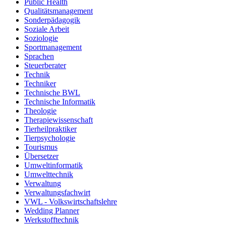
Public Health
Qualitätsmanagement
Sonderpädagogik
Soziale Arbeit
Soziologie
Sportmanagement
Sprachen
Steuerberater
Technik
Techniker
Technische BWL
Technische Informatik
Theologie
Therapiewissenschaft
Tierheilpraktiker
Tierpsychologie
Tourismus
Übersetzer
Umweltinformatik
Umwelttechnik
Verwaltung
Verwaltungsfachwirt
VWL - Volkswirtschaftslehre
Wedding Planner
Werkstofftechnik