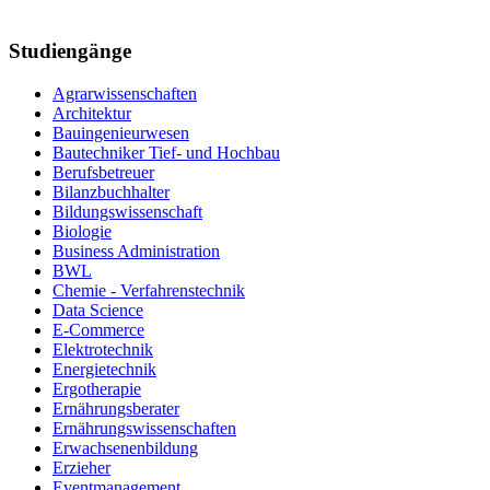
Studiengänge
Agrarwissenschaften
Architektur
Bauingenieurwesen
Bautechniker Tief- und Hochbau
Berufsbetreuer
Bilanzbuchhalter
Bildungswissenschaft
Biologie
Business Administration
BWL
Chemie - Verfahrenstechnik
Data Science
E-Commerce
Elektrotechnik
Energietechnik
Ergotherapie
Ernährungsberater
Ernährungswissenschaften
Erwachsenenbildung
Erzieher
Eventmanagement