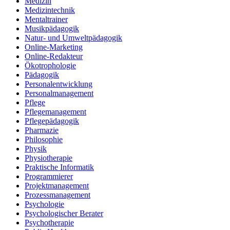
Medizin
Medizintechnik
Mentaltrainer
Musikpädagogik
Natur- und Umweltpädagogik
Online-Marketing
Online-Redakteur
Ökotrophologie
Pädagogik
Personalentwicklung
Personalmanagement
Pflege
Pflegemanagement
Pflegepädagogik
Pharmazie
Philosophie
Physik
Physiotherapie
Praktische Informatik
Programmierer
Projektmanagement
Prozessmanagement
Psychologie
Psychologischer Berater
Psychotherapie